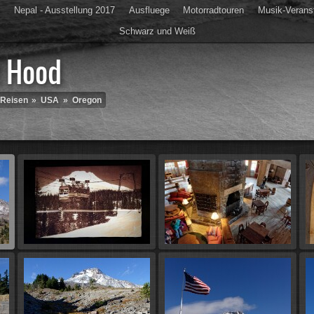
s
Nepal - Ausstellung 2017
Ausfluege
Motorradtouren
Musik-Verans
Schwarz und Weiß
 Hood
Diashow
Reisen
»
USA
»
Oregon