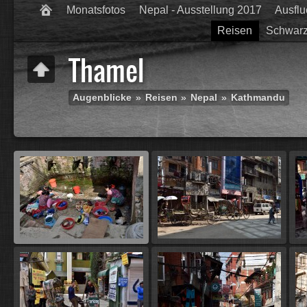
Monatsfotos
Nepal - Ausstellung 2017
Ausfl
Reisen
Schwarz
Thamel
Augenblicke
»
Reisen
»
Nepal
»
Kathmandu