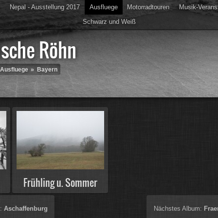
s
Nepal - Ausstellung 2017
Ausfluege
Motorradtouren
Musik-Verans
Schwarz und Weiß
ische Röhn
Ausfluege
»
Bayern
Frühling u. Sommer
m:
Aschaffenburg
Nächstes Album:
Frae