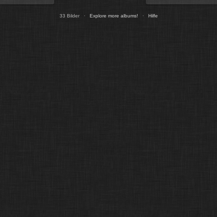
33 Bilder ·
Explore more albums!
·
Hilfe